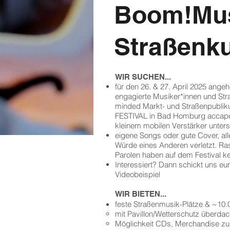
Boom!Mu
Straßenk
WIR SUCHEN...
für den 26. & 27. April 2025 ange
engagierte Musiker*innen und Stra
minded Markt- und Straßenpub
FESTIVAL in Bad Homburg accapel
kleinem mobilen Verstärker unterst
eigene Songs oder gute Cover, alle
Würde eines Anderen verletzt. R
Parolen haben auf dem Festival ke
Interessiert? Dann schickt uns e
Videobeispiel
WIR BIETEN...
feste Straßenmusik-Plätze & ~10.
mit Pavillon/Wetterschutz überdac
Möglichkeit CDs, Merchandise zu