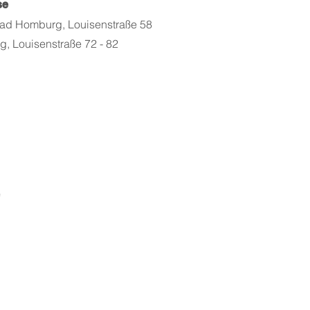
se
ad Homburg, Louisenstraße 58
 Louisenstraße 72 - 82
e
Boom! Design Festival
Programm
Workshops
oom! 2026
ch