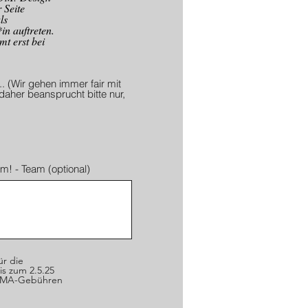
 Seite
ls
in auftreten.
t erst bei
. (Wir gehen immer fair mit
daher beansprucht bitte nur,
m! - Team (optional)
ür die
 zum 2.5.25
GEMA-Gebühren