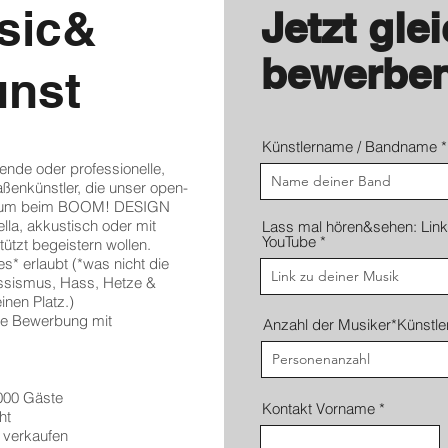
sic&
Jetzt gle
bewerbe
unst
Künstlername / Bandname
hende oder professionelle,
ßenkünstler, die unser open-
likum beim BOOM! DESIGN
la, akkustisch oder mit
Lass mal hören&sehen: Link 
YouTube
ützt begeistern wollen.
s* erlaubt (*was nicht die
assismus, Hass, Hetze &
inen Platz.)
ure Bewerbung mit
Anzahl der Musiker*Künstle
000 Gäste
Kontakt Vorname
ht
 verkaufen