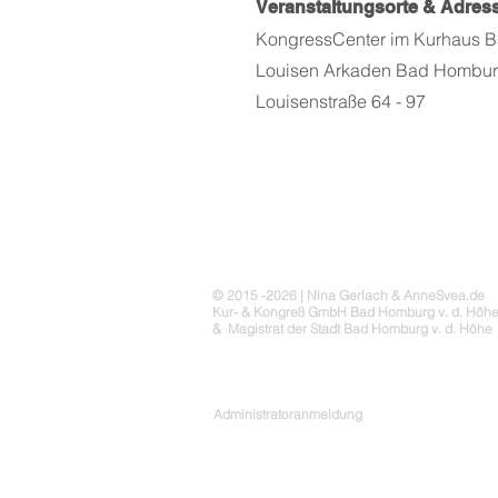
Veranstaltungsorte & Adres
KongressCenter im Kurhaus B
Louisen Arkaden Bad Homburg,
Louisenstraße 64 - 97
© 2015 -2026 | Nina Gerlach & AnneSvea.de
Kur- & Kongreß GmbH Bad Homburg v. d. Höh
& Magistrat der Stadt Bad Homburg v. d. Höhe
Administratoranmeldung
Danke! für euren Support beim B
Mit freundlicher Unterstützung dur