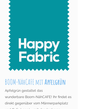
BOOM-NähCAFE mit
Apfelgrün
Apfelgrün gestaltet das
wunderbare Boom-NähCAFE! Ihr findet es
direkt gegenüber vom Männerparkplatz