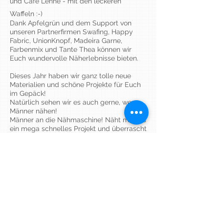
und Cafe Lenné - mit den leckeren
Waffeln :-)
Dank Apfelgrün und dem Support von
unseren Partnerfirmen Swafing, Happy
Fabric, UnionKnopf, Madeira Garne,
Farbenmix und Tante Thea können wir
Euch wundervolle Näherlebnisse bieten.
Dieses Jahr haben wir ganz tolle neue
Materialien und schöne Projekte für Euch
im Gepäck!
Natürlich sehen wir es auch gerne, wenn
Männer nähen!
Männer an die Nähmaschine! Näht mit uns
ein mega schnelles Projekt und überrascht
Eure Ladies damit!
Kids und Teens tobt euch aus!
Ob kunterbunt oder ganz schlicht.
Hauptsache selbst gemacht. Während
Mama noch über den Markt bummelt
könnt Ihr gerne mit uns und Eurem Daddy
was tolles Zaubern!
Projekte